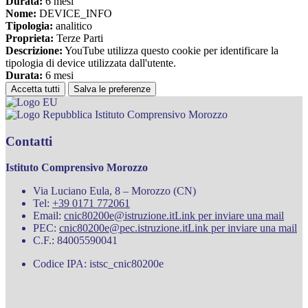
Durata:
6 mesi
Nome:
DEVICE_INFO
Tipologia:
analitico
Proprieta:
Terze Parti
Descrizione:
YouTube utilizza questo cookie per identificare la
tipologia di device utilizzata dall'utente.
Durata:
6 mesi
Accetta tutti
Salva le preferenze
Istituto Comprensivo Morozzo
Contatti
Istituto Comprensivo Morozzo
Via Luciano Eula, 8 – Morozzo (CN)
Tel:
+39 0171 772061
Email:
cnic80200e@istruzione.it
Link per inviare una mail
PEC:
cnic80200e@pec.istruzione.it
Link per inviare una mail
C.F.: 84005590041
Codice IPA: istsc_cnic80200e