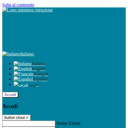
Salta al contenuto
Italiano
Italiano
English
Français
Español
عربى
Accedi
Accedi
button close
×
Nome Utente