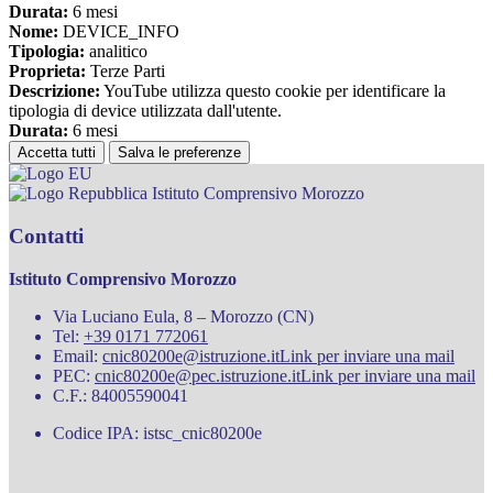
Durata:
6 mesi
Nome:
DEVICE_INFO
Tipologia:
analitico
Proprieta:
Terze Parti
Descrizione:
YouTube utilizza questo cookie per identificare la
tipologia di device utilizzata dall'utente.
Durata:
6 mesi
Accetta tutti
Salva le preferenze
Istituto Comprensivo Morozzo
Contatti
Istituto Comprensivo Morozzo
Via Luciano Eula, 8 – Morozzo (CN)
Tel:
+39 0171 772061
Email:
cnic80200e@istruzione.it
Link per inviare una mail
PEC:
cnic80200e@pec.istruzione.it
Link per inviare una mail
C.F.: 84005590041
Codice IPA: istsc_cnic80200e