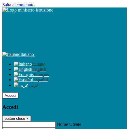
Salta al contenuto
Italiano
Italiano
English
Français
Español
عربى
Accedi
Accedi
button close
×
Nome Utente