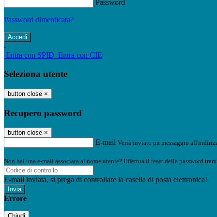
Password
Password dimenticata?
-
Entra con SPID
Entra con CIE
Seleziona utente
button close
×
Recupero password
button close
×
E-mail
Verrà inviato un messaggio all'indirizz
Non hai una e-mail associata al nome utente? Effettua il reset della password tram
E-mail inviata, si prega di controllare la casella di posta elettronica!
Errore
Chiudi