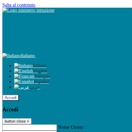
Salta al contenuto
Italiano
Italiano
English
Français
Español
عربى
Accedi
Accedi
button close
×
Nome Utente