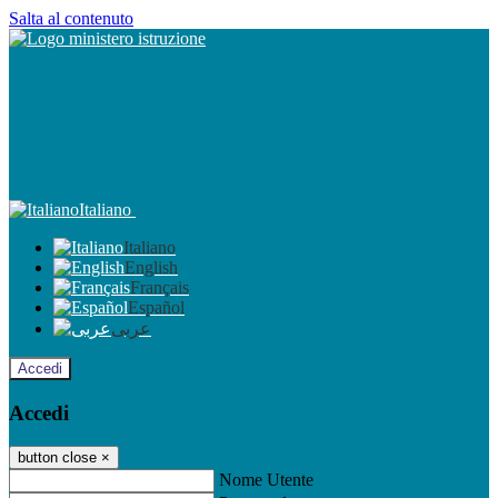
Salta al contenuto
Italiano
Italiano
English
Français
Español
عربى
Accedi
Accedi
button close
×
Nome Utente