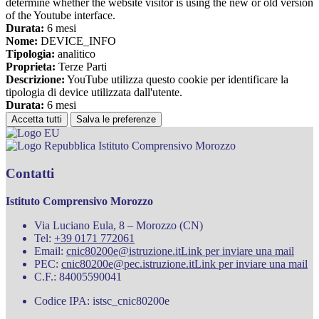
determine whether the website visitor is using the new or old version
of the Youtube interface.
Durata:
6 mesi
Nome:
DEVICE_INFO
Tipologia:
analitico
Proprieta:
Terze Parti
Descrizione:
YouTube utilizza questo cookie per identificare la
tipologia di device utilizzata dall'utente.
Durata:
6 mesi
Accetta tutti
Salva le preferenze
Istituto Comprensivo Morozzo
Contatti
Istituto Comprensivo Morozzo
Via Luciano Eula, 8 – Morozzo (CN)
Tel:
+39 0171 772061
Email:
cnic80200e@istruzione.it
Link per inviare una mail
PEC:
cnic80200e@pec.istruzione.it
Link per inviare una mail
C.F.: 84005590041
Codice IPA: istsc_cnic80200e