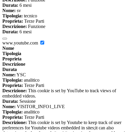
Durata:
6 mesi
Nome:
sv
Tipologia:
tecnico
Proprieta:
Terze Parti
Descrizione:
Funzione
Durata:
6 mesi
www.youtube.com
Nome
Tipologia
Proprieta
Descrizione
Durata
Nome:
YSC
Tipologia:
analitico
Proprieta:
Terze Parti
Descrizione:
This cookie is set by YouTube to track views of
embedded videos.
Durata:
Sessione
Nome:
VISITOR_INFO1_LIVE
Tipologia:
analitico
Proprieta:
Terze Parti
Descrizione:
This cookie is set by Youtube to keep track of user
preferences for Youtube videos embedded in sites;it can also