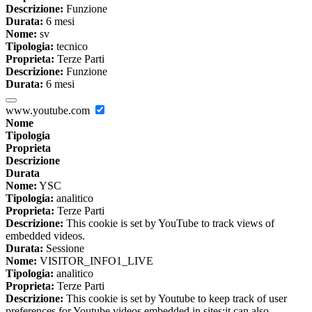
Descrizione:
Funzione
Durata:
6 mesi
Nome:
sv
Tipologia:
tecnico
Proprieta:
Terze Parti
Descrizione:
Funzione
Durata:
6 mesi
www.youtube.com
Nome
Tipologia
Proprieta
Descrizione
Durata
Nome:
YSC
Tipologia:
analitico
Proprieta:
Terze Parti
Descrizione:
This cookie is set by YouTube to track views of
embedded videos.
Durata:
Sessione
Nome:
VISITOR_INFO1_LIVE
Tipologia:
analitico
Proprieta:
Terze Parti
Descrizione:
This cookie is set by Youtube to keep track of user
preferences for Youtube videos embedded in sites;it can also