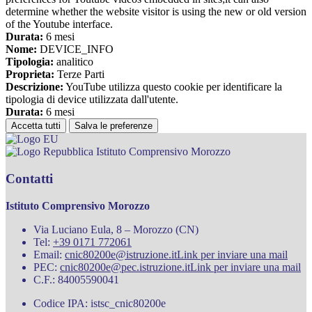
determine whether the website visitor is using the new or old version
of the Youtube interface.
Durata:
6 mesi
Nome:
DEVICE_INFO
Tipologia:
analitico
Proprieta:
Terze Parti
Descrizione:
YouTube utilizza questo cookie per identificare la
tipologia di device utilizzata dall'utente.
Durata:
6 mesi
Accetta tutti
Salva le preferenze
Istituto Comprensivo Morozzo
Contatti
Istituto Comprensivo Morozzo
Via Luciano Eula, 8 – Morozzo (CN)
Tel:
+39 0171 772061
Email:
cnic80200e@istruzione.it
Link per inviare una mail
PEC:
cnic80200e@pec.istruzione.it
Link per inviare una mail
C.F.: 84005590041
Codice IPA: istsc_cnic80200e