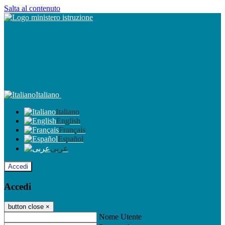
Salta al contenuto
Italiano
Italiano
English
Français
Español
عربى
Accedi
Accedi
button close
×
Nome Utente