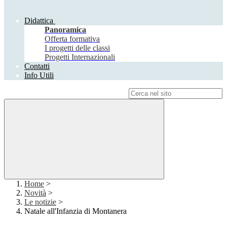
Didattica
Panoramica
Offerta formativa
I progetti delle classi
Progetti Internazionali
Contatti
Info Utili
Campo di ricerca per le pagine del sito
Home
>
Novità
>
Le notizie
>
Natale all'Infanzia di Montanera