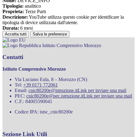
Nome:
DEVICE_INFO
Tipologia:
analitico
Proprieta:
Terze Parti
Descrizione:
YouTube utilizza questo cookie per identificare la
tipologia di device utilizzata dall'utente.
Durata:
6 mesi
Accetta tutti
Salva le preferenze
Istituto Comprensivo Morozzo
Contatti
Istituto Comprensivo Morozzo
Via Luciano Eula, 8 – Morozzo (CN)
Tel:
+39 0171 772061
Email:
cnic80200e@istruzione.it
Link per inviare una mail
PEC:
cnic80200e@pec.istruzione.it
Link per inviare una mail
C.F.: 84005590041
Codice IPA: istsc_cnic80200e
Sezione Link Utili