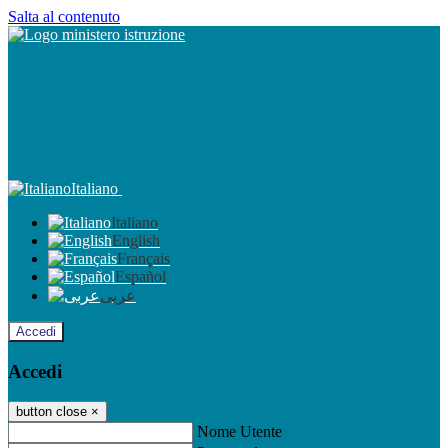
Salta al contenuto
Italiano
Italiano
English
Français
Español
عربى
Accedi
Accedi
button close
×
Nome Utente