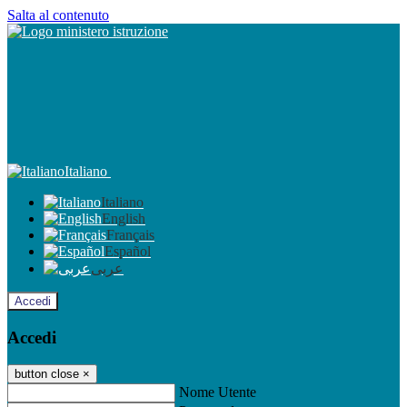
Salta al contenuto
Italiano
Italiano
English
Français
Español
عربى
Accedi
Accedi
button close
×
Nome Utente