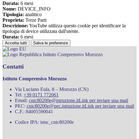
Durata:
6 mesi
Nome:
DEVICE_INFO
Tipologia:
analitico
Proprieta:
Terze Parti
Descrizione:
YouTube utilizza questo cookie per identificare la
tipologia di device utilizzata dall'utente.
Durata:
6 mesi
Accetta tutti
Salva le preferenze
Istituto Comprensivo Morozzo
Contatti
Istituto Comprensivo Morozzo
Via Luciano Eula, 8 – Morozzo (CN)
Tel:
+39 0171 772061
Email:
cnic80200e@istruzione.it
Link per inviare una mail
PEC:
cnic80200e@pec.istruzione.it
Link per inviare una mail
C.F.: 84005590041
Codice IPA: istsc_cnic80200e