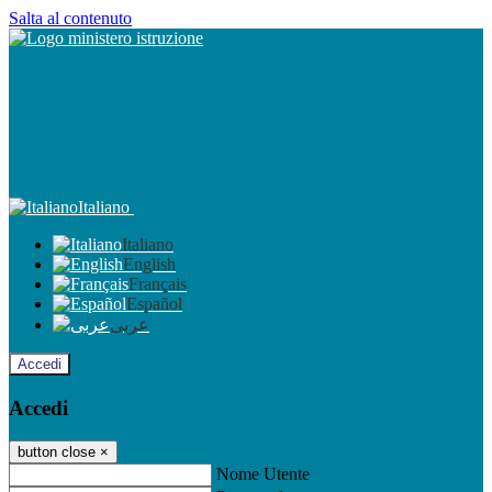
Salta al contenuto
Italiano
Italiano
English
Français
Español
عربى
Accedi
Accedi
button close
×
Nome Utente