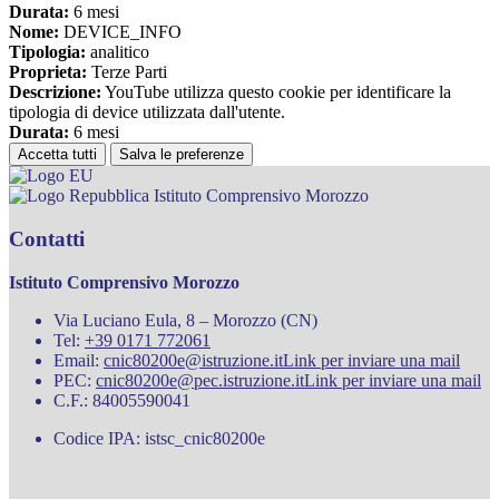
Durata:
6 mesi
Nome:
DEVICE_INFO
Tipologia:
analitico
Proprieta:
Terze Parti
Descrizione:
YouTube utilizza questo cookie per identificare la
tipologia di device utilizzata dall'utente.
Durata:
6 mesi
Accetta tutti
Salva le preferenze
Istituto Comprensivo Morozzo
Contatti
Istituto Comprensivo Morozzo
Via Luciano Eula, 8 – Morozzo (CN)
Tel:
+39 0171 772061
Email:
cnic80200e@istruzione.it
Link per inviare una mail
PEC:
cnic80200e@pec.istruzione.it
Link per inviare una mail
C.F.: 84005590041
Codice IPA: istsc_cnic80200e