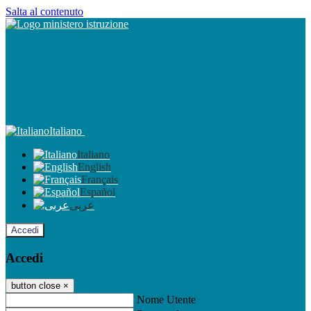
Salta al contenuto
Italiano
Italiano
English
Français
Español
عربى
Accedi
Accedi
button close
×
Nome Utente