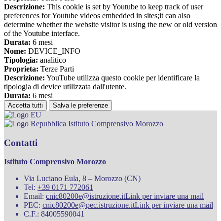
Descrizione:
This cookie is set by Youtube to keep track of user
preferences for Youtube videos embedded in sites;it can also
determine whether the website visitor is using the new or old version
of the Youtube interface.
Durata:
6 mesi
Nome:
DEVICE_INFO
Tipologia:
analitico
Proprieta:
Terze Parti
Descrizione:
YouTube utilizza questo cookie per identificare la
tipologia di device utilizzata dall'utente.
Durata:
6 mesi
Accetta tutti
Salva le preferenze
Istituto Comprensivo Morozzo
Contatti
Istituto Comprensivo Morozzo
Via Luciano Eula, 8 – Morozzo (CN)
Tel:
+39 0171 772061
Email:
cnic80200e@istruzione.it
Link per inviare una mail
PEC:
cnic80200e@pec.istruzione.it
Link per inviare una mail
C.F.: 84005590041