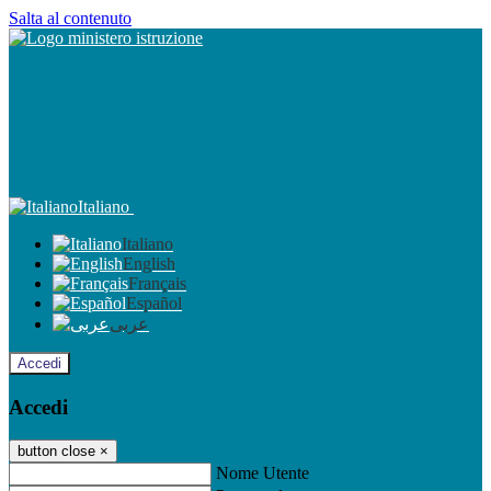
Salta al contenuto
Italiano
Italiano
English
Français
Español
عربى
Accedi
Accedi
button close
×
Nome Utente