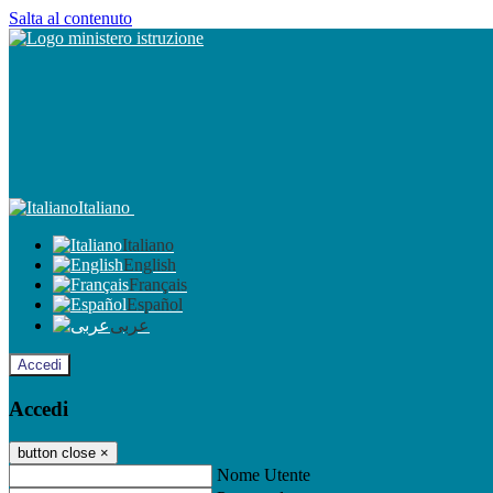
Salta al contenuto
Italiano
Italiano
English
Français
Español
عربى
Accedi
Accedi
button close
×
Nome Utente