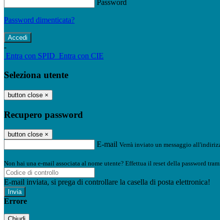
Password
Password dimenticata?
-
Entra con SPID
Entra con CIE
Seleziona utente
button close
×
Recupero password
button close
×
E-mail
Verrà inviato un messaggio all'indirizz
Non hai una e-mail associata al nome utente? Effettua il reset della password tram
E-mail inviata, si prega di controllare la casella di posta elettronica!
Errore
Chiudi