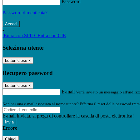
Password
Password dimenticata?
-
Entra con SPID
Entra con CIE
Seleziona utente
button close
×
Recupero password
button close
×
E-mail
Verrà inviato un messaggio all'indirizz
Non hai una e-mail associata al nome utente? Effettua il reset della password tram
E-mail inviata, si prega di controllare la casella di posta elettronica!
Errore
Chiudi