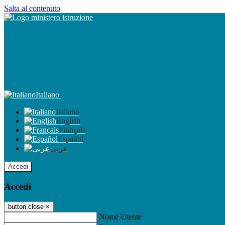
Salta al contenuto
Italiano
Italiano
English
Français
Español
عربى
Accedi
Accedi
button close
×
Nome Utente