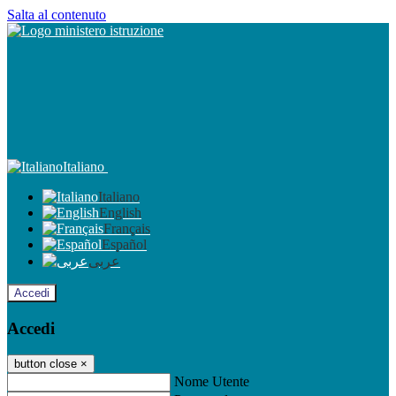
Salta al contenuto
Italiano
Italiano
English
Français
Español
عربى
Accedi
Accedi
button close
×
Nome Utente