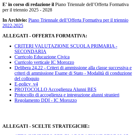
E' in corso di redazione il
Piano Triennale dell’Offerta Formativa
per il triennio 2025 - 2028
In Archivio:
Piano Triennale dell’Offerta Formativa per il triennio
2022-2025
ALLEGATI - OFFERTA FORMATIVA:
CRITERI VALUTAZIONE SCUOLA PRIMARIA -
SECONDARIA
Curricolo Educazione Civica
Curricolo verticale IC Morozzo
Delibera 24.22 - Criteri di ammissione alla classe successiva e
criteri di ammissione Esame di Stato - Modalità di conduzione
del colloquio
E-policy_v4
PROTOCOLLO Accoglienza Alunni BES
Protocollo di accoglienza e integrazione alunni stranieri
Regolamento DDI - IC Morozzo
ALLEGATI - SCELTE STRATEGICHE: