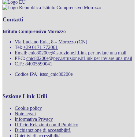
Istituto Comprensivo Morozzo
Contatti
Istituto Comprensivo Morozzo
Via Luciano Eula, 8 – Morozzo (CN)
Tel:
+39 0171 772061
Email:
cnic80200e@istruzione.it
Link per inviare una mail
PEC:
cnic80200e@pec.istruzione.it
Link per inviare una mail
C.F.: 84005590041
Codice IPA: istsc_cnic80200e
Sezione Link Utili
Cookie policy
Note legali
Informativa Privacy
Ufficio Relazioni con il Pubblico
Dichiarazione di accessibilità
Obiettivi di accessibilità