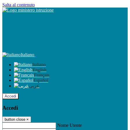
Salta al contenuto
Italiano
Italiano
English
Français
Español
عربى
Accedi
Accedi
button close
×
Nome Utente