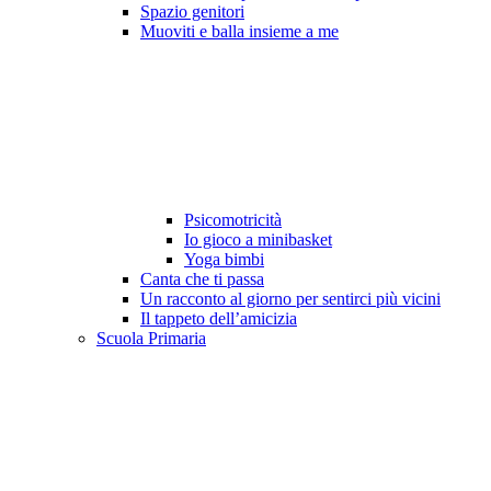
Spazio genitori
Muoviti e balla insieme a me
Psicomotricità
Io gioco a minibasket
Yoga bimbi
Canta che ti passa
Un racconto al giorno per sentirci più vicini
Il tappeto dell’amicizia
Scuola Primaria