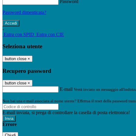
Password
Password dimenticata?
-
Entra con SPID
Entra con CIE
Seleziona utente
button close
×
Recupero password
button close
×
E-mail
Verrà inviato un messaggio all'indirizz
Non hai una e-mail associata al nome utente? Effettua il reset della password tram
E-mail inviata, si prega di controllare la casella di posta elettronica!
Errore
Chiudi