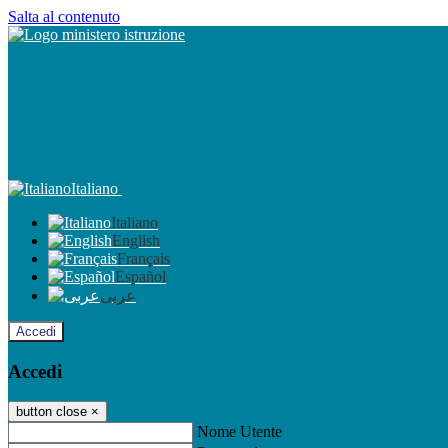
Salta al contenuto
Italiano
Italiano
English
Français
Español
عربى
Accedi
Accedi
button close
×
Nome Utente