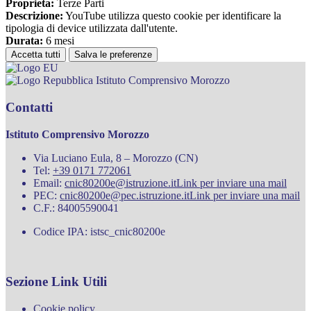
Proprieta:
Terze Parti
Descrizione:
YouTube utilizza questo cookie per identificare la
tipologia di device utilizzata dall'utente.
Durata:
6 mesi
Accetta tutti
Salva le preferenze
Istituto Comprensivo Morozzo
Contatti
Istituto Comprensivo Morozzo
Via Luciano Eula, 8 – Morozzo (CN)
Tel:
+39 0171 772061
Email:
cnic80200e@istruzione.it
Link per inviare una mail
PEC:
cnic80200e@pec.istruzione.it
Link per inviare una mail
C.F.: 84005590041
Codice IPA: istsc_cnic80200e
Sezione Link Utili
Cookie policy