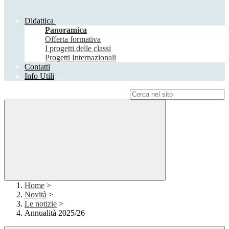
Didattica
Panoramica
Offerta formativa
I progetti delle classi
Progetti Internazionali
Contatti
Info Utili
Campo di ricerca per le pagine del sito
Home
>
Novità
>
Le notizie
>
Annualità 2025/26