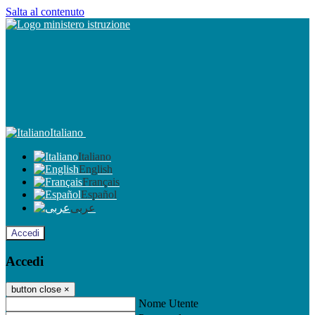
Salta al contenuto
Italiano
Italiano
English
Français
Español
عربى
Accedi
Accedi
button close
×
Nome Utente