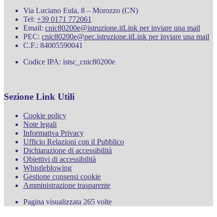
Via Luciano Eula, 8 – Morozzo (CN)
Tel:
+39 0171 772061
Email:
cnic80200e@istruzione.it
Link per inviare una mail
PEC:
cnic80200e@pec.istruzione.it
Link per inviare una mail
C.F.: 84005590041
Codice IPA: istsc_cnic80200e
Sezione Link Utili
Cookie policy
Note legali
Informativa Privacy
Ufficio Relazioni con il Pubblico
Dichiarazione di accessibilità
Obiettivi di accessibilità
Whistleblowing
Gestione consensi cookie
Amministrazione trasparente
Pagina visualizzata
265
volte