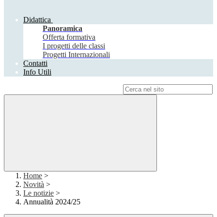
Didattica
Panoramica
Offerta formativa
I progetti delle classi
Progetti Internazionali
Contatti
Info Utili
Campo di ricerca per le pagine del sito
Home
>
Novità
>
Le notizie
>
Annualità 2024/25