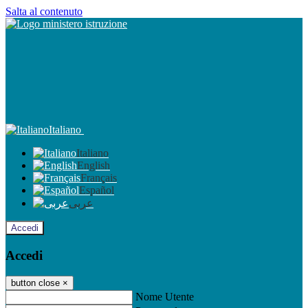
Salta al contenuto
Italiano
Italiano
English
Français
Español
عربى
Accedi
Accedi
button close
×
Nome Utente