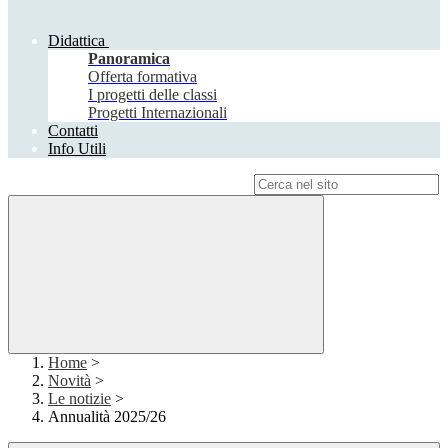
Didattica
Panoramica
Offerta formativa
I progetti delle classi
Progetti Internazionali
Contatti
Info Utili
Campo di ricerca per le pagine del sito
Home
>
Novità
>
Le notizie
>
Annualità 2025/26