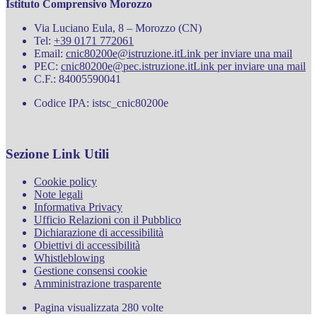
Istituto Comprensivo Morozzo
Via Luciano Eula, 8 – Morozzo (CN)
Tel:
+39 0171 772061
Email:
cnic80200e@istruzione.it
Link per inviare una mail
PEC:
cnic80200e@pec.istruzione.it
Link per inviare una mail
C.F.: 84005590041
Codice IPA: istsc_cnic80200e
Sezione Link Utili
Cookie policy
Note legali
Informativa Privacy
Ufficio Relazioni con il Pubblico
Dichiarazione di accessibilità
Obiettivi di accessibilità
Whistleblowing
Gestione consensi cookie
Amministrazione trasparente
Pagina visualizzata
280
volte