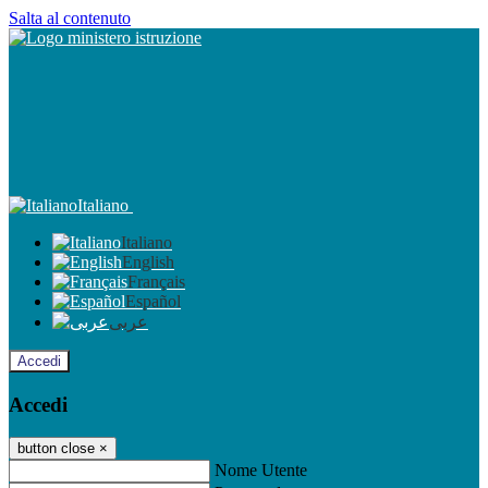
Salta al contenuto
Italiano
Italiano
English
Français
Español
عربى
Accedi
Accedi
button close
×
Nome Utente