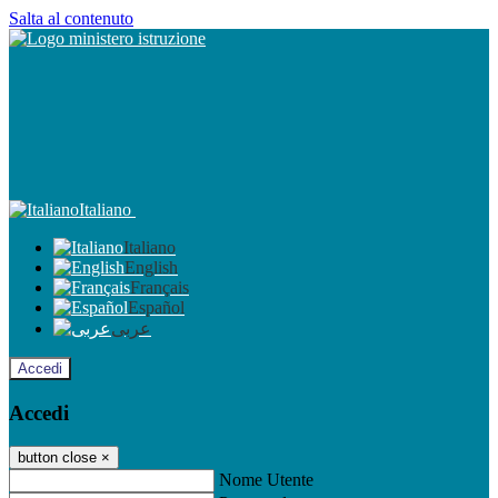
Salta al contenuto
Italiano
Italiano
English
Français
Español
عربى
Accedi
Accedi
button close
×
Nome Utente