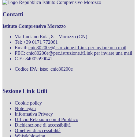
Istituto Comprensivo Morozzo
Contatti
Istituto Comprensivo Morozzo
Via Luciano Eula, 8 – Morozzo (CN)
Tel:
+39 0171 772061
Email:
cnic80200e@istruzione.it
Link per inviare una mail
PEC:
cnic80200e@pec.istruzione.it
Link per inviare una mail
C.F.: 84005590041
Codice IPA: istsc_cnic80200e
Sezione Link Utili
Cookie policy
Note legali
Informativa Privacy
Ufficio Relazioni con il Pubblico
Dichiarazione di accessibilità
Obiettivi di accessibilità
Whistleblowing