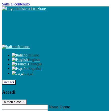
Salta al contenuto
Italiano
Italiano
English
Français
Español
عربى
Accedi
Accedi
button close
×
Nome Utente