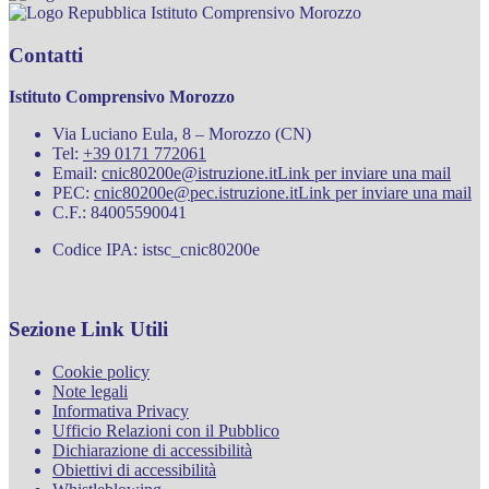
Istituto Comprensivo Morozzo
Contatti
Istituto Comprensivo Morozzo
Via Luciano Eula, 8 – Morozzo (CN)
Tel:
+39 0171 772061
Email:
cnic80200e@istruzione.it
Link per inviare una mail
PEC:
cnic80200e@pec.istruzione.it
Link per inviare una mail
C.F.: 84005590041
Codice IPA: istsc_cnic80200e
Sezione Link Utili
Cookie policy
Note legali
Informativa Privacy
Ufficio Relazioni con il Pubblico
Dichiarazione di accessibilità
Obiettivi di accessibilità