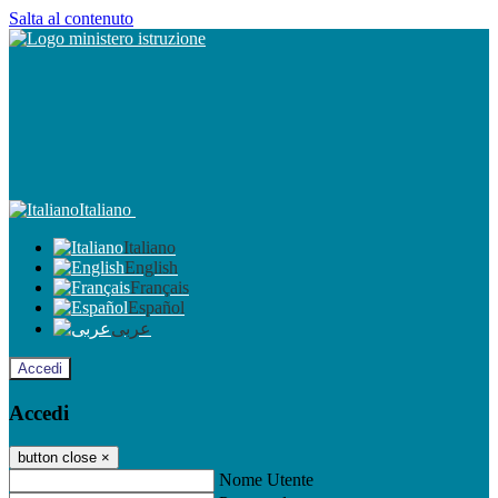
Salta al contenuto
Italiano
Italiano
English
Français
Español
عربى
Accedi
Accedi
button close
×
Nome Utente