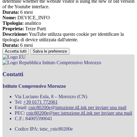
determine whether the website visitor is using the new or old version
of the Youtube interface.
Durata:
6 mesi
Nome:
DEVICE_INFO
Tipologia:
analitico
Proprieta:
Terze Parti
Descrizione:
YouTube utilizza questo cookie per identificare la
tipologia di device utilizzata dall'utente.
Durata:
6 mesi
Accetta tutti
Salva le preferenze
Istituto Comprensivo Morozzo
Contatti
Istituto Comprensivo Morozzo
Via Luciano Eula, 8 – Morozzo (CN)
Tel:
+39 0171 772061
Email:
cnic80200e@istruzione.it
Link per inviare una mail
PEC:
cnic80200e@pec.istruzione.it
Link per inviare una mail
C.F.: 84005590041
Codice IPA: istsc_cnic80200e