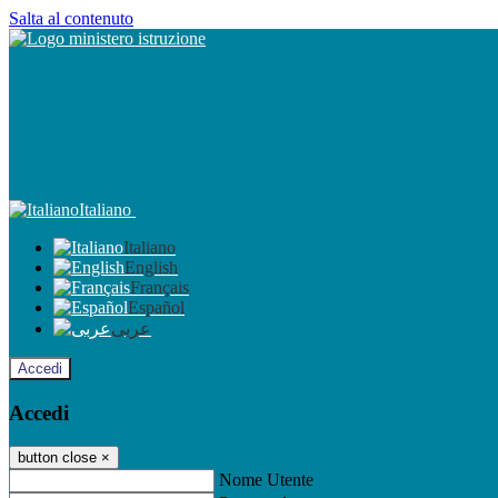
Salta al contenuto
Italiano
Italiano
English
Français
Español
عربى
Accedi
Accedi
button close
×
Nome Utente