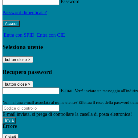
Password
Password dimenticata?
-
Entra con SPID
Entra con CIE
Seleziona utente
button close
×
Recupero password
button close
×
E-mail
Verrà inviato un messaggio all'indirizz
Non hai una e-mail associata al nome utente? Effettua il reset della password tram
E-mail inviata, si prega di controllare la casella di posta elettronica!
Errore
Chiudi