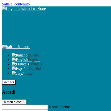
Salta al contenuto
Italiano
Italiano
English
Français
Español
عربى
Accedi
Accedi
button close
×
Nome Utente