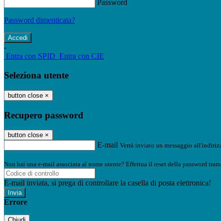
Password
Password dimenticata?
-
Entra con SPID
Entra con CIE
Seleziona utente
button close
×
Recupero password
button close
×
E-mail
Verrà inviato un messaggio all'indirizz
Non hai una e-mail associata al nome utente? Effettua il reset della password tram
E-mail inviata, si prega di controllare la casella di posta elettronica!
Errore
Chiudi