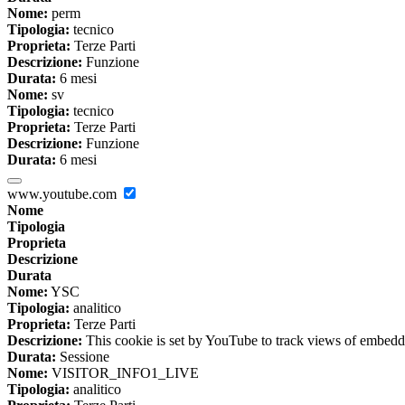
Nome:
perm
Tipologia:
tecnico
Proprieta:
Terze Parti
Descrizione:
Funzione
Durata:
6 mesi
Nome:
sv
Tipologia:
tecnico
Proprieta:
Terze Parti
Descrizione:
Funzione
Durata:
6 mesi
www.youtube.com
Nome
Tipologia
Proprieta
Descrizione
Durata
Nome:
YSC
Tipologia:
analitico
Proprieta:
Terze Parti
Descrizione:
This cookie is set by YouTube to track views of embedd
Durata:
Sessione
Nome:
VISITOR_INFO1_LIVE
Tipologia:
analitico