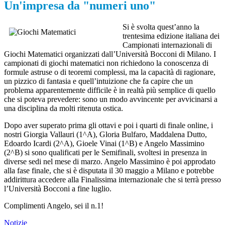
Un'impresa da "numeri uno"
Si è svolta quest’anno la
trentesima edizione italiana dei
Campionati internazionali di
Giochi Matematici organizzati dall’Università Bocconi di Milano. I
campionati di giochi matematici non richiedono la conoscenza di
formule astruse o di teoremi complessi, ma la capacità di ragionare,
un pizzico di fantasia e quell’intuizione che fa capire che un
problema apparentemente difficile è in realtà più semplice di quello
che si poteva prevedere: sono un modo avvincente per avvicinarsi a
una disciplina da molti ritenuta ostica.
Dopo aver superato prima gli ottavi e poi i quarti di finale online, i
nostri Giorgia Vallauri (1^A), Gloria Bulfaro, Maddalena Dutto,
Edoardo Icardi (2^A), Gioele Vinai (1^B) e Angelo Massimino
(2^B) si sono qualificati per le Semifinali, svoltesi in presenza in
diverse sedi nel mese di marzo. Angelo Massimino è poi approdato
alla fase finale, che si è disputata il 30 maggio a Milano e potrebbe
addirittura accedere alla Finalissima internazionale che si terrà presso
l’Università Bocconi a fine luglio.
Complimenti Angelo, sei il n.1!
Notizie