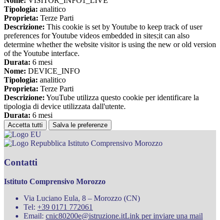
Nome:
VISITOR_INFO1_LIVE
Tipologia:
analitico
Proprieta:
Terze Parti
Descrizione:
This cookie is set by Youtube to keep track of user
preferences for Youtube videos embedded in sites;it can also
determine whether the website visitor is using the new or old version
of the Youtube interface.
Durata:
6 mesi
Nome:
DEVICE_INFO
Tipologia:
analitico
Proprieta:
Terze Parti
Descrizione:
YouTube utilizza questo cookie per identificare la
tipologia di device utilizzata dall'utente.
Durata:
6 mesi
Accetta tutti
Salva le preferenze
Istituto Comprensivo Morozzo
Contatti
Istituto Comprensivo Morozzo
Via Luciano Eula, 8 – Morozzo (CN)
Tel:
+39 0171 772061
Email:
cnic80200e@istruzione.it
Link per inviare una mail