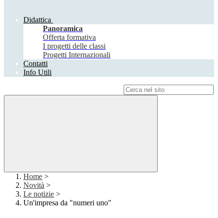
Didattica
Panoramica
Offerta formativa
I progetti delle classi
Progetti Internazionali
Contatti
Info Utili
Campo di ricerca per le pagine del sito
Home
>
Novità
>
Le notizie
>
Un'impresa da "numeri uno"