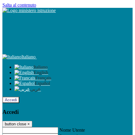
Salta al contenuto
Italiano
Italiano
English
Français
Español
عربى
Accedi
Accedi
button close
×
Nome Utente