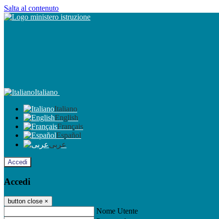
Salta al contenuto
Italiano
Italiano
English
Français
Español
عربى
Accedi
Accedi
button close
×
Nome Utente