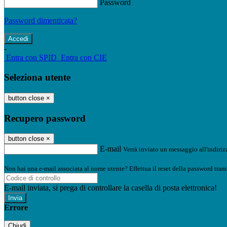
Password
Password dimenticata?
-
Entra con SPID
Entra con CIE
Seleziona utente
button close
×
Recupero password
button close
×
E-mail
Verrà inviato un messaggio all'indirizz
Non hai una e-mail associata al nome utente? Effettua il reset della password tram
E-mail inviata, si prega di controllare la casella di posta elettronica!
Errore
Chiudi