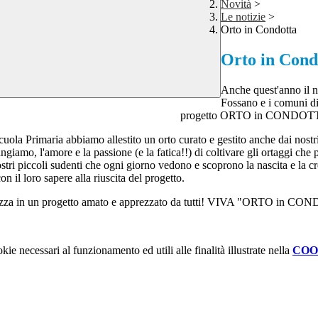
Novità
>
Le notizie
>
Orto in Condotta
Orto in Cond
Anche quest'anno il n
Fossano e i comuni di
progetto ORTO in CONDOT
la scuola Primaria abbiamo allestito un orto curato e gestito anche dai nos
giamo, l'amore e la passione (e la fatica!!) di coltivare gli ortaggi ch
i piccoli sudenti che ogni giorno vedono e scoprono la nascita e la cresc
n il loro sapere alla riuscita del progetto.
cretizza in un progetto amato e apprezzato da tutti! VIVA "ORTO in 
kie necessari al funzionamento ed utili alle finalità illustrate nella
COO