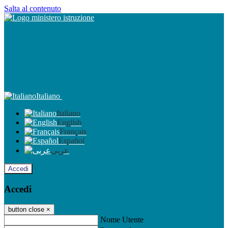
Salta al contenuto
Italiano
Italiano
English
Français
Español
عربى
Accedi
Accedi
button close
×
Nome Utente