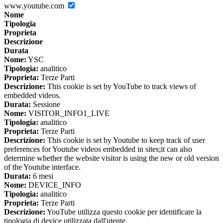
www.youtube.com
Nome
Tipologia
Proprieta
Descrizione
Durata
Nome:
YSC
Tipologia:
analitico
Proprieta:
Terze Parti
Descrizione:
This cookie is set by YouTube to track views of
embedded videos.
Durata:
Sessione
Nome:
VISITOR_INFO1_LIVE
Tipologia:
analitico
Proprieta:
Terze Parti
Descrizione:
This cookie is set by Youtube to keep track of user
preferences for Youtube videos embedded in sites;it can also
determine whether the website visitor is using the new or old version
of the Youtube interface.
Durata:
6 mesi
Nome:
DEVICE_INFO
Tipologia:
analitico
Proprieta:
Terze Parti
Descrizione:
YouTube utilizza questo cookie per identificare la
tipologia di device utilizzata dall'utente.