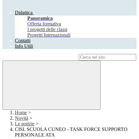
Didattica
Panoramica
Offerta formativa
I progetti delle classi
Progetti Internazionali
Contatti
Info Utili
Campo di ricerca per le pagine del sito
Home
>
Novità
>
Le notizie
>
CISL SCUOLA CUNEO - TASK FORCE SUPPORTO
PERSONALE ATA