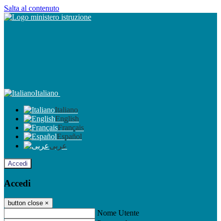
Salta al contenuto
Italiano
Italiano
English
Français
Español
عربى
Accedi
Accedi
button close
×
Nome Utente