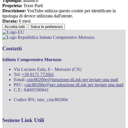
Tipologia:
analitico
Proprieta:
Terze Parti
Descrizione:
YouTube utilizza questo cookie per identificare la
tipologia di device utilizzata dall'utente.
Durata:
6 mesi
Accetta tutti
Salva le preferenze
Istituto Comprensivo Morozzo
Contatti
Istituto Comprensivo Morozzo
Via Luciano Eula, 8 – Morozzo (CN)
Tel:
+39 0171 772061
Email:
cnic80200e@istruzione.it
Link per inviare una mail
PEC:
cnic80200e@pec.istruzione.it
Link per inviare una mail
C.F.: 84005590041
Codice IPA: istsc_cnic80200e
Sezione Link Utili