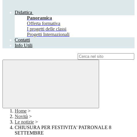
Didattica
Panoramica
Offerta formativa
I progetti delle classi
Progetti Internazionali
Contatti
Info Utili
Campo di ricerca per le pagine del sito
Home
>
Novità
>
Le notizie
>
CHIUSURA PER FESTIVITA' PATRONALE 8
SETTEMBRE