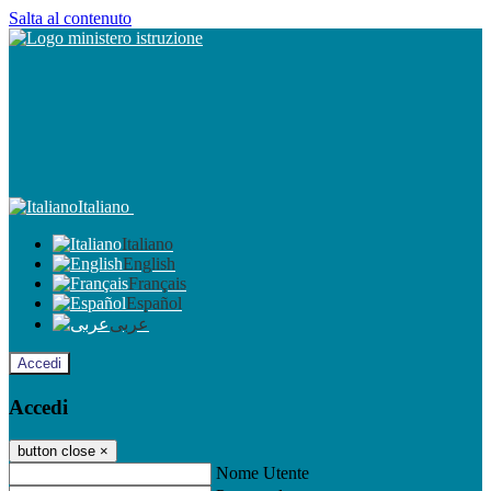
Salta al contenuto
Italiano
Italiano
English
Français
Español
عربى
Accedi
Accedi
button close
×
Nome Utente