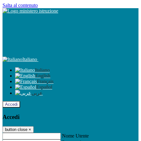
Salta al contenuto
Italiano
Italiano
English
Français
Español
عربى
Accedi
Accedi
button close
×
Nome Utente