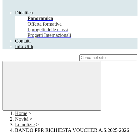
Didattica
Panoramica
Offerta formativa
I progetti delle classi
Progetti Internazionali
Contatti
Info Utili
Campo di ricerca per le pagine del sito
Home
>
Novità
>
Le notizie
>
BANDO PER RICHIESTA VOUCHER A.S.2025-2026