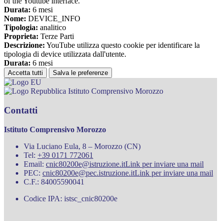
of the Youtube interface.
Durata:
6 mesi
Nome:
DEVICE_INFO
Tipologia:
analitico
Proprieta:
Terze Parti
Descrizione:
YouTube utilizza questo cookie per identificare la
tipologia di device utilizzata dall'utente.
Durata:
6 mesi
Accetta tutti
Salva le preferenze
Istituto Comprensivo Morozzo
Contatti
Istituto Comprensivo Morozzo
Via Luciano Eula, 8 – Morozzo (CN)
Tel:
+39 0171 772061
Email:
cnic80200e@istruzione.it
Link per inviare una mail
PEC:
cnic80200e@pec.istruzione.it
Link per inviare una mail
C.F.: 84005590041
Codice IPA: istsc_cnic80200e