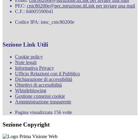
Email:
cnic80200e@istruzione.it
Link per inviare una mail
PEC:
cnic80200e@pec.istruzione.it
Link per inviare una mail
C.F.: 84005590041
Codice IPA: istsc_cnic80200e
Sezione Link Utili
Cookie policy
Note legali
Informativa Privacy
Ufficio Relazioni con il Pubblico
Dichiarazione di accessibilità
Obiettivi di accessibilità
Whistleblowing
Gestione consensi cookie
Amministrazione trasparente
Pagina visualizzata
156
volte
Sezione Copyright