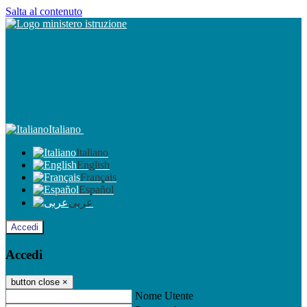
Salta al contenuto
Italiano
Italiano
English
Français
Español
عربى
Accedi
Accedi
button close
×
Nome Utente