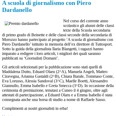
A scuola di giornalismo con Piero
Dardanello
Nel corso del corrente anno
scolastico gli alunni delle classi
terze della Scuola secondaria
di primo grado di Beinette e delle classi seconde della secondaria di
Morozzo hanno partecipato al progetto ‘A scuola di giornalismo con
Piero Dardanello’ istituito in memoria dell’ex direttore di Tuttosport.
Sotto la guida della giornalista Ilaria Blangetti, i ragazzi hanno
imparato a redigere i loro articoli, i migliori dei quali saranno
pubblicati su ‘Giornalisti Domani’.
Gli articoli selezionati per la pubblicazione sono stati quelli di
Maddalena Dutto, Eduard Olaru (2^A), Manuela Angeli, Matteo
Ciravegna, Arianna Gastaldi (2^B), Chiara Barale, Tommaso Conte,
Eva Lorusso, Alessia Sandoval (3^C), Maelle Boetti, Alessandro
Giannullo, Emma Isabello e Greta Smecca (3^D). In occasione della
cerimonia di premiazione, tenutasi a Cuneo il 4 giugno, oltre agli
attestati di partecipazione, a Eduard Olaru e a Emma Isabello è stata
consegnata anche una borsa di studio a nome di Raffaele Sasso.
Complimenti ai nostri giornalisti in erba!