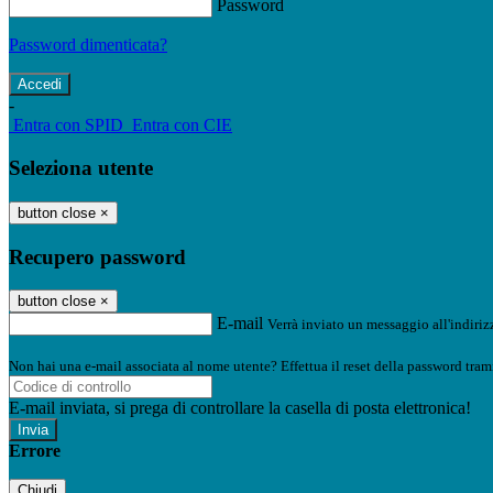
Password
Password dimenticata?
-
Entra con SPID
Entra con CIE
Seleziona utente
button close
×
Recupero password
button close
×
E-mail
Verrà inviato un messaggio all'indirizz
Non hai una e-mail associata al nome utente? Effettua il reset della password tram
E-mail inviata, si prega di controllare la casella di posta elettronica!
Errore
Chiudi