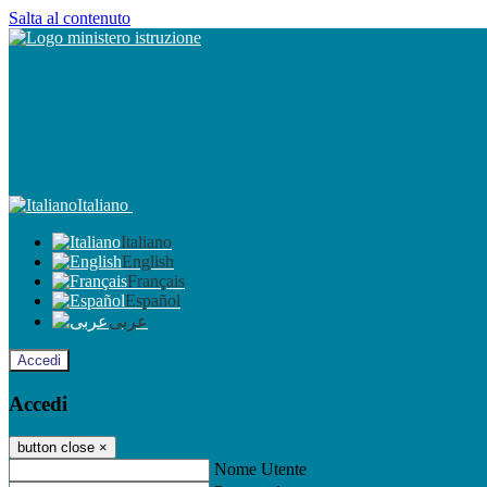
Salta al contenuto
Italiano
Italiano
English
Français
Español
عربى
Accedi
Accedi
button close
×
Nome Utente