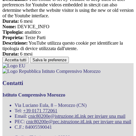
preferences for Youtube videos embedded in sites;it can also
determine whether the website visitor is using the new or old version
of the Youtube interface.
Durata:
6 mesi
Nome:
DEVICE_INFO
Tipologia:
analitico
Proprieta:
Terze Parti
Descrizione:
YouTube utilizza questo cookie per identificare la
tipologia di device utilizzata dall'utente.
Durata:
6 mesi
Accetta tutti
Salva le preferenze
Istituto Comprensivo Morozzo
Contatti
Istituto Comprensivo Morozzo
Via Luciano Eula, 8 – Morozzo (CN)
Tel:
+39 0171 772061
Email:
cnic80200e@istruzione.it
Link per inviare una mail
PEC:
cnic80200e@pec.istruzione.it
Link per inviare una mail
C.F.: 84005590041