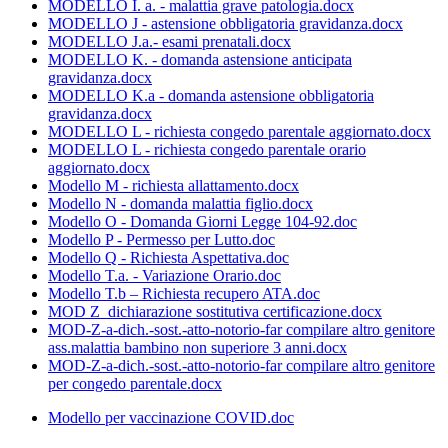
MODELLO I. a. - malattia grave patologia.docx
MODELLO J - astensione obbligatoria gravidanza.docx
MODELLO J.a.- esami prenatali.docx
MODELLO K. - domanda astensione anticipata
gravidanza.docx
MODELLO K.a - domanda astensione obbligatoria
gravidanza.docx
MODELLO L - richiesta congedo parentale aggiornato.docx
MODELLO L - richiesta congedo parentale orario
aggiornato.docx
Modello M - richiesta allattamento.docx
Modello N - domanda malattia figlio.docx
Modello O - Domanda Giorni Legge 104-92.doc
Modello P - Permesso per Lutto.doc
Modello Q - Richiesta Aspettativa.doc
Modello T.a. - Variazione Orario.doc
Modello T.b – Richiesta recupero ATA.doc
MOD Z_dichiarazione sostitutiva certificazione.docx
MOD-Z-a-dich.-sost.-atto-notorio-far compilare altro genitore
ass.malattia bambino non superiore 3 anni.docx
MOD-Z-a-dich.-sost.-atto-notorio-far compilare altro genitore
per congedo parentale.docx
Modello per vaccinazione COVID.doc