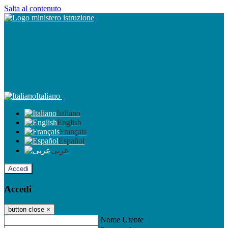
Salta al contenuto
Italiano
Italiano
English
Français
Español
عربى
Accedi
Accedi
button close
×
Nome Utente