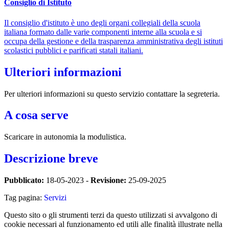
Consiglio di Istituto
Il consiglio d'istituto è uno degli organi collegiali della scuola
italiana formato dalle varie componenti interne alla scuola e si
occupa della gestione e della trasparenza amministrativa degli istituti
scolastici pubblici e parificati statali italiani.
Ulteriori informazioni
Per ulteriori informazioni su questo servizio contattare la segreteria.
A cosa serve
Scaricare in autonomia la modulistica.
Descrizione breve
Pubblicato:
18-05-2023 -
Revisione:
25-09-2025
Tag pagina:
Servizi
Questo sito o gli strumenti terzi da questo utilizzati si avvalgono di
cookie necessari al funzionamento ed utili alle finalità illustrate nella