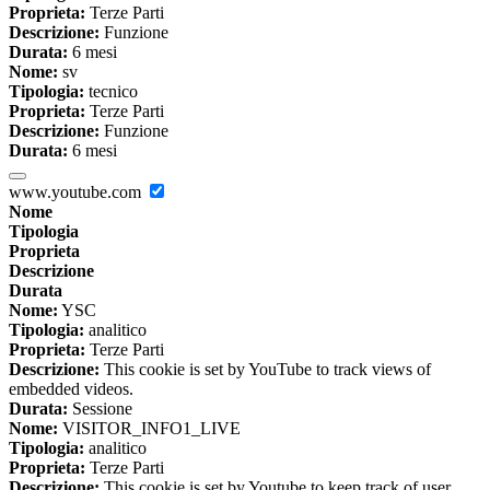
Proprieta:
Terze Parti
Descrizione:
Funzione
Durata:
6 mesi
Nome:
sv
Tipologia:
tecnico
Proprieta:
Terze Parti
Descrizione:
Funzione
Durata:
6 mesi
www.youtube.com
Nome
Tipologia
Proprieta
Descrizione
Durata
Nome:
YSC
Tipologia:
analitico
Proprieta:
Terze Parti
Descrizione:
This cookie is set by YouTube to track views of
embedded videos.
Durata:
Sessione
Nome:
VISITOR_INFO1_LIVE
Tipologia:
analitico
Proprieta:
Terze Parti
Descrizione:
This cookie is set by Youtube to keep track of user