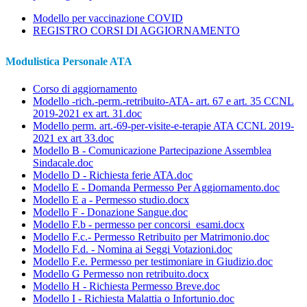
Modello per vaccinazione COVID
REGISTRO CORSI DI AGGIORNAMENTO
Modulistica Personale ATA
Corso di aggiornamento
Modello -rich.-perm.-retribuito-ATA- art. 67 e art. 35 CCNL
2019-2021 ex art. 31.doc
Modello perm. art.-69-per-visite-e-terapie ATA CCNL 2019-
2021 ex art 33.doc
Modello B - Comunicazione Partecipazione Assemblea
Sindacale.doc
Modello D - Richiesta ferie ATA.doc
Modello E - Domanda Permesso Per Aggiornamento.doc
Modello E a - Permesso studio.docx
Modello F - Donazione Sangue.doc
Modello F.b - permesso per concorsi_esami.docx
Modello F.c.- Permesso Retribuito per Matrimonio.doc
Modello F.d. - Nomina ai Seggi Votazioni.doc
Modello F.e. Permesso per testimoniare in Giudizio.doc
Modello G Permesso non retribuito.docx
Modello H - Richiesta Permesso Breve.doc
Modello I - Richiesta Malattia o Infortunio.doc