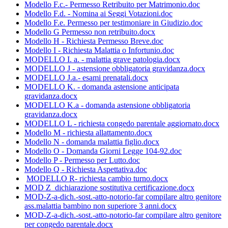
Modello F.c.- Permesso Retribuito per Matrimonio.doc
Modello F.d. - Nomina ai Seggi Votazioni.doc
Modello F.e. Permesso per testimoniare in Giudizio.doc
Modello G Permesso non retribuito.docx
Modello H - Richiesta Permesso Breve.doc
Modello I - Richiesta Malattia o Infortunio.doc
MODELLO I. a. - malattia grave patologia.docx
MODELLO J - astensione obbligatoria gravidanza.docx
MODELLO J.a.- esami prenatali.docx
MODELLO K. - domanda astensione anticipata
gravidanza.docx
MODELLO K.a - domanda astensione obbligatoria
gravidanza.docx
MODELLO L - richiesta congedo parentale aggiornato.docx
Modello M - richiesta allattamento.docx
Modello N - domanda malattia figlio.docx
Modello O - Domanda Giorni Legge 104-92.doc
Modello P - Permesso per Lutto.doc
Modello Q - Richiesta Aspettativa.doc
MODELLO R- richiesta cambio turno.docx
MOD Z_dichiarazione sostitutiva certificazione.docx
MOD-Z-a-dich.-sost.-atto-notorio-far compilare altro genitore
ass.malattia bambino non superiore 3 anni.docx
MOD-Z-a-dich.-sost.-atto-notorio-far compilare altro genitore
per congedo parentale.docx