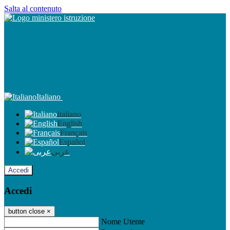
Salta al contenuto
Italiano
Italiano
English
Français
Español
عربى
Accedi
Accedi
button close
×
Nome Utente