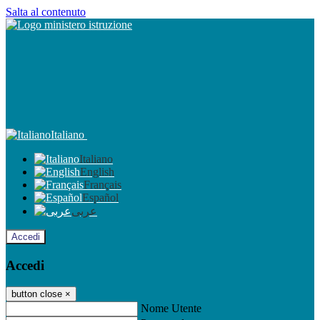
Salta al contenuto
Italiano
Italiano
English
Français
Español
عربى
Accedi
Accedi
button close
×
Nome Utente