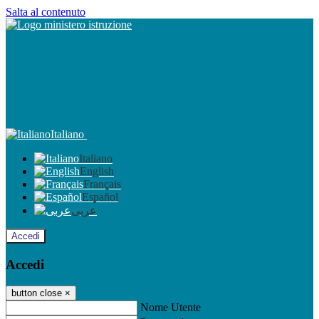
Salta al contenuto
Italiano
Italiano
English
Français
Español
عربى
Accedi
Accedi
button close
×
Nome Utente