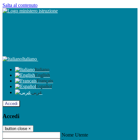
Salta al contenuto
Italiano
Italiano
English
Français
Español
عربى
Accedi
Accedi
button close
×
Nome Utente