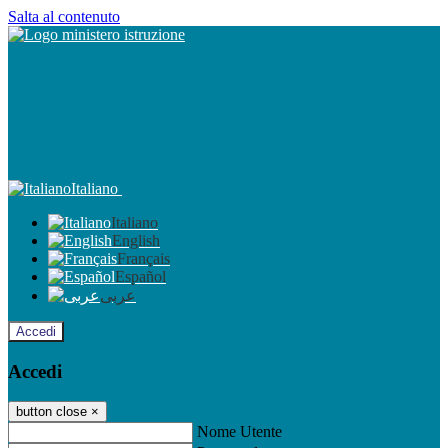
Salta al contenuto
Italiano
Italiano
English
Français
Español
عربى
Accedi
Accedi
button close
×
Nome Utente