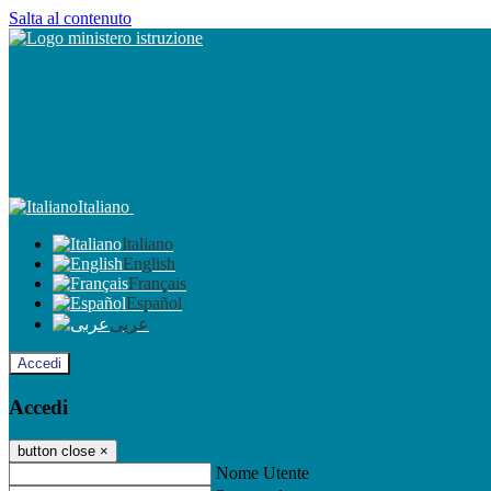
Salta al contenuto
Italiano
Italiano
English
Français
Español
عربى
Accedi
Accedi
button close
×
Nome Utente