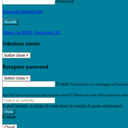
Password
Password dimenticata?
-
Entra con SPID
Entra con CIE
Seleziona utente
button close
×
Recupero password
button close
×
E-mail
Verrà inviato un messaggio all'indirizz
Non hai una e-mail associata al nome utente? Effettua il reset della password tram
E-mail inviata, si prega di controllare la casella di posta elettronica!
Errore
Chiudi