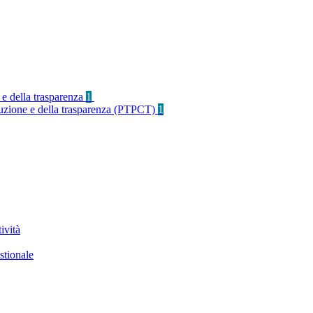
 e della trasparenza
1
rruzione e della trasparenza (PTPCT)
1
ività
stionale