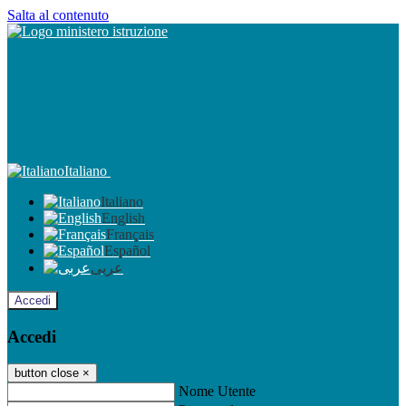
Salta al contenuto
Italiano
Italiano
English
Français
Español
عربى
Accedi
Accedi
button close
×
Nome Utente