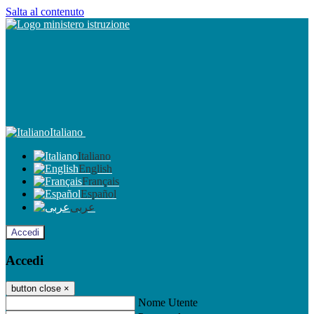
Salta al contenuto
Italiano
Italiano
English
Français
Español
عربى
Accedi
Accedi
button close
×
Nome Utente