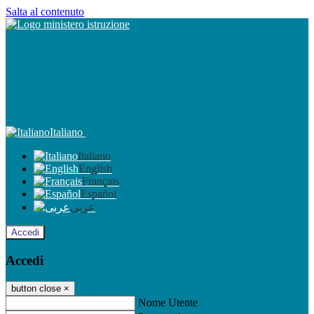
Salta al contenuto
Italiano
Italiano
English
Français
Español
عربى
Accedi
Accedi
button close
×
Nome Utente