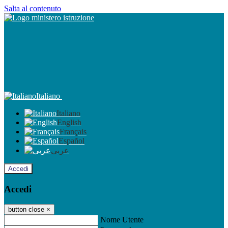
Salta al contenuto
Italiano
Italiano
English
Français
Español
عربى
Accedi
Accedi
button close
×
Nome Utente