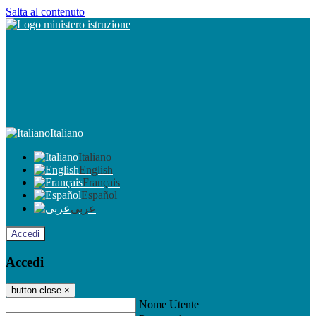
Salta al contenuto
Italiano
Italiano
English
Français
Español
عربى
Accedi
Accedi
button close
×
Nome Utente