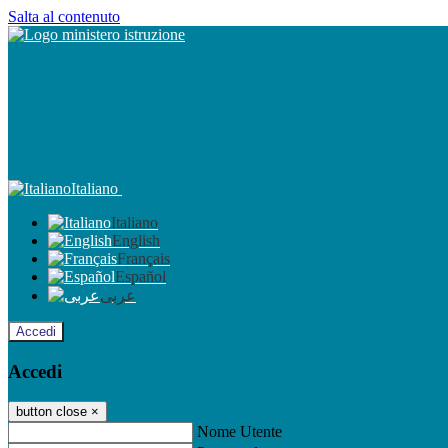
Salta al contenuto
Italiano
Italiano
English
Français
Español
عربى
Accedi
Accedi
button close
×
Nome Utente