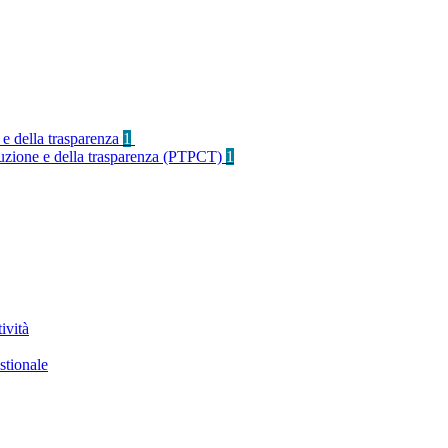
 e della trasparenza
1
rruzione e della trasparenza (PTPCT)
1
ività
stionale