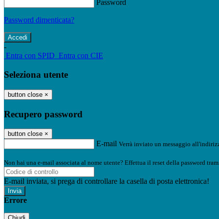
Password
Password dimenticata?
-
Entra con SPID
Entra con CIE
Seleziona utente
button close
×
Recupero password
button close
×
E-mail
Verrà inviato un messaggio all'indirizz
Non hai una e-mail associata al nome utente? Effettua il reset della password tram
E-mail inviata, si prega di controllare la casella di posta elettronica!
Errore
Chiudi