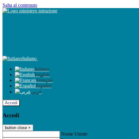
Salta al contenuto
Italiano
Italiano
English
Français
Español
عربى
Accedi
Accedi
button close
×
Nome Utente