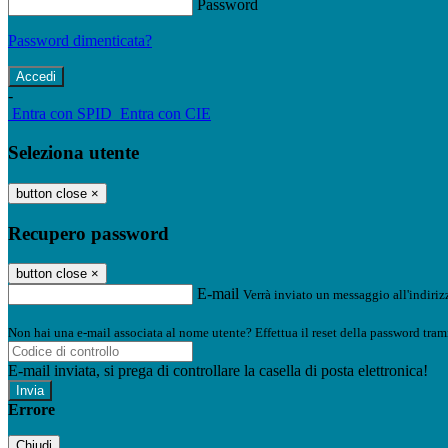
Password
Password dimenticata?
-
Entra con SPID
Entra con CIE
Seleziona utente
button close
×
Recupero password
button close
×
E-mail
Verrà inviato un messaggio all'indirizz
Non hai una e-mail associata al nome utente? Effettua il reset della password tram
E-mail inviata, si prega di controllare la casella di posta elettronica!
Errore
Chiudi