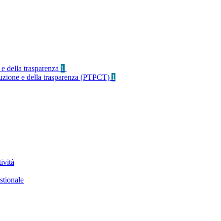
 e della trasparenza
1
rruzione e della trasparenza (PTPCT)
1
ività
stionale