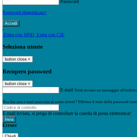
Password
Password dimenticata?
-
Entra con SPID
Entra con CIE
Seleziona utente
button close
×
Recupero password
button close
×
E-mail
Verrà inviato un messaggio all'indirizz
Non hai una e-mail associata al nome utente? Effettua il reset della password tram
E-mail inviata, si prega di controllare la casella di posta elettronica!
Errore
Chiudi