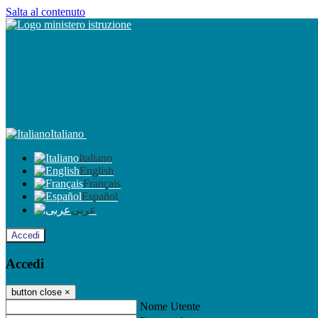
Salta al contenuto
Italiano
Italiano
English
Français
Español
عربى
Accedi
Accedi
button close
×
Nome Utente