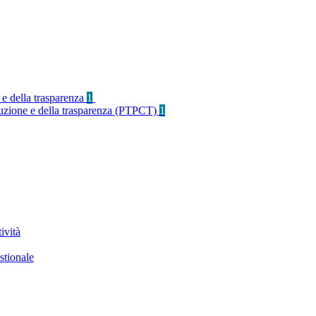
 e della trasparenza
1
rruzione e della trasparenza (PTPCT)
1
ività
stionale