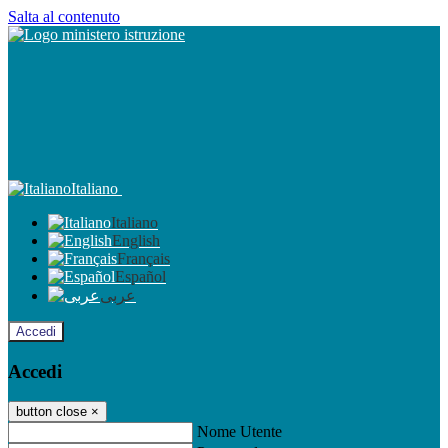
Salta al contenuto
Italiano
Italiano
English
Français
Español
عربى
Accedi
Accedi
button close
×
Nome Utente