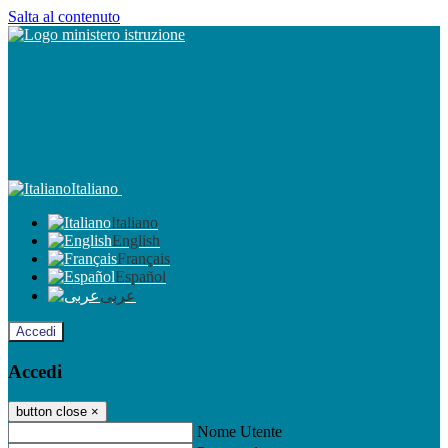
Salta al contenuto
Italiano
Italiano
English
Français
Español
عربى
Accedi
Accedi
button close
×
Nome Utente