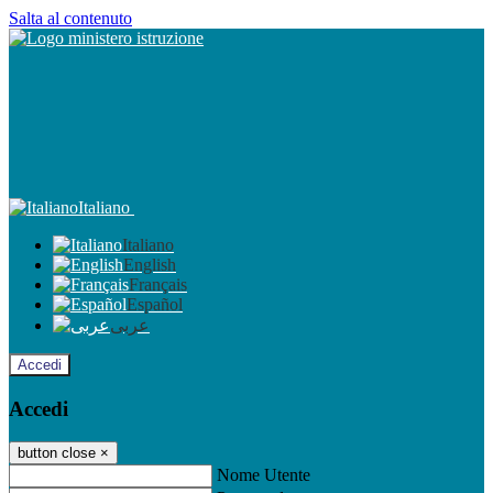
Salta al contenuto
Italiano
Italiano
English
Français
Español
عربى
Accedi
Accedi
button close
×
Nome Utente