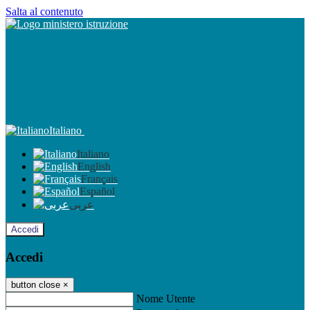
Salta al contenuto
Italiano
Italiano
English
Français
Español
عربى
Accedi
Accedi
button close
×
Nome Utente